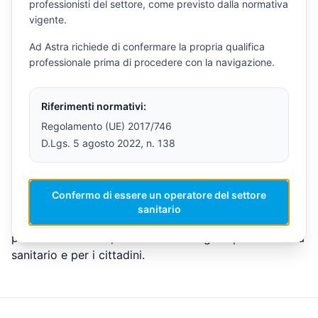
Risultati incoraggianti
professionisti del settore, come previsto dalla normativa
vigente.
L’accoglienza registrata a Cortina è stata descritta
come molto entusiasmante, sia per l’interesse
Ad Astra richiede di confermare la propria qualifica
generato sia per il valore percepito dagli utenti e dagli
professionale prima di procedere con la navigazione.
operatori. Questo conferma quanto strumenti intuitivi
e non invasivi possano contribuire concretamente a
Riferimenti normativi:
rafforzare la cultura della prevenzione.
Regolamento (UE) 2017/746
Un segnale importante per il futuro
D.Lgs. 5 agosto 2022, n. 138
L’attenzione mediatica e i feedback positivi raccolti in
un contesto pubblico rafforzano il posizionamento di
Traicorder come soluzione promettente per la sanità
Confermo di essere un operatore del settore
territoriale. Esperienze come quella dell’ASL di Cortina
sanitario
mostrano come innovazione e prevenzione possano
procedere insieme, con benefici tangibili per il sistema
sanitario e per i cittadini.