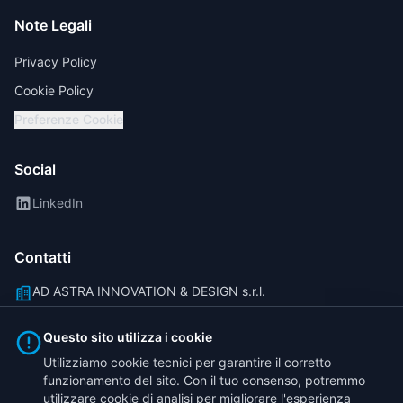
Note Legali
Privacy Policy
Cookie Policy
Preferenze Cookie
Social
LinkedIn
Contatti
AD ASTRA INNOVATION & DESIGN s.r.l.
Via Carlo Goldoni 8, 10092 Beinasco (TO)
Questo sito utilizza i cookie
info@traicorder.it
Utilizziamo cookie tecnici per garantire il corretto
funzionamento del sito. Con il tuo consenso, potremmo
(+39) 011 40 81 777
utilizzare cookie di analisi per migliorare l'esperienza