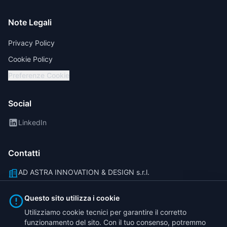
Note Legali
Privacy Policy
Cookie Policy
Preferenze Cookie
Social
LinkedIn
Contatti
AD ASTRA INNOVATION & DESIGN s.r.l.
Via Carlo Goldoni 8, 10092 Beinasco (TO)
Questo sito utilizza i cookie
info@traicorder.it
Utilizziamo cookie tecnici per garantire il corretto
funzionamento del sito. Con il tuo consenso, potremmo
(+39) 011 40 81 777