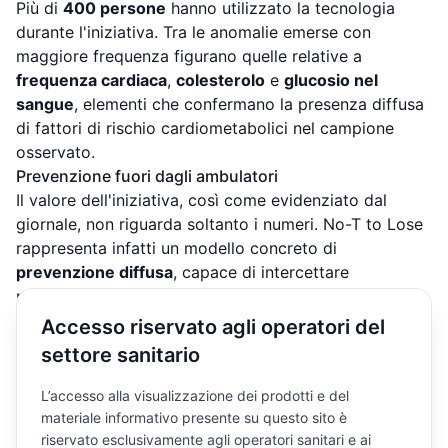
Più di
400 persone
hanno utilizzato la tecnologia
durante l'iniziativa. Tra le anomalie emerse con
maggiore frequenza figurano quelle relative a
frequenza cardiaca
,
colesterolo
e
glucosio nel
sangue
, elementi che confermano la presenza diffusa
di fattori di rischio cardiometabolici nel campione
osservato.
Prevenzione fuori dagli ambulatori
Il valore dell'iniziativa, così come evidenziato dal
giornale, non riguarda soltanto i numeri. No-T to Lose
rappresenta infatti un modello concreto di
prevenzione diffusa
, capace di intercettare
precocemente situazioni di rischio e di rafforzare la
consapevolezza pubblica sull'importanza dei controlli
Accesso riservato agli operatori del
periodici.
settore sanitario
Portare strumenti come TrAIcorder fuori dagli
ambulatori tradizionali significa rendere la
L’accesso alla visualizzazione dei prodotti e del
prevenzione più accessibile, più rapida e più vicina alla
materiale informativo presente su questo sito è
vita quotidiana delle persone. È anche per questo che
riservato esclusivamente agli operatori sanitari e ai