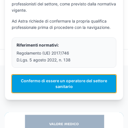
professionisti del settore, come previsto dalla normativa
la copertura di una testata come
Corriere delle Alpi
vigente.
rappresenta un segnale importante: il tema della
prevenzione sta entrando sempre di più nel dibattito
Ad Astra richiede di confermare la propria qualifica
pubblico, con esempi concreti di innovazione
professionale prima di procedere con la navigazione.
applicata alla salute.
Riferimenti normativi:
Regolamento (UE) 2017/746
D.Lgs. 5 agosto 2022, n. 138
Torna al Blog
Ultimo aggiornamento: 15 Marzo 2026
Confermo di essere un operatore del settore
sanitario
Articoli Correlati