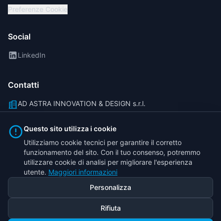
Preferenze Cookie
Social
LinkedIn
Contatti
AD ASTRA INNOVATION & DESIGN s.r.l.
Via Carlo Goldoni 8, 10092 Beinasco (TO)
Questo sito utilizza i cookie
info@traicorder.it
Utilizziamo cookie tecnici per garantire il corretto
funzionamento del sito. Con il tuo consenso, potremmo
(+39) 011 40 81 777
utilizzare cookie di analisi per migliorare l'esperienza
P.IVA: 01213580317
utente.
Maggiori informazioni
Personalizza
Rifiuta